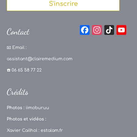
S'inscrire
F
In
Ti
Y
Contact
a
st
k
o
c
a
T
u
📧
Email :
e
g
o
T
assistant@clairemedium.com
b
r
k
u
☎️ 06 65 58 77 22
o
a
b
o
m
e
Crédits
k
C
h
Photos :
iimoburuu
a
Photos et vidéos :
n
Xavier Cailhol :
estalam.fr