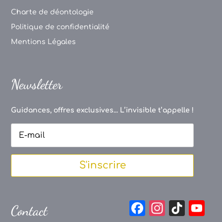
Charte de déontologie
Politique de confidentialité
Mentions Légales
Newsletter
Guidances, offres exclusives... L’invisible t’appelle !
S'inscrire
F
In
Ti
Y
Contact