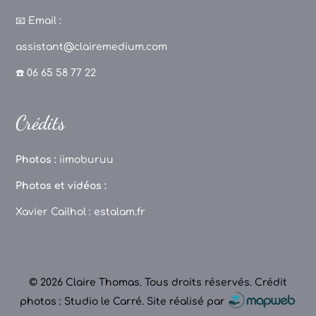
a
st
k
o
c
a
T
u
📧
Email :
e
g
o
T
assistant@clairemedium.com
b
r
k
u
☎️ 06 65 58 77 22
o
a
b
o
m
e
Crédits
k
C
h
Photos :
iimoburuu
a
Photos et vidéos :
n
Xavier Cailhol :
estalam.fr
n
el
© 2026 Claire Thomas. Tous droits réservés.
Crédit
photos : Studio le Carré
.
Site réalisé par