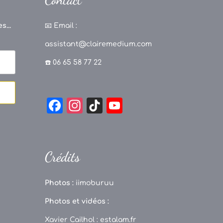
s...
📧
Email :
assistant@clairemedium.com
☎️ 06 65 58 77 22
F
In
Ti
Y
a
st
k
o
c
a
T
u
e
g
o
T
Crédits
b
r
k
u
o
a
b
Photos :
iimoburuu
o
m
e
Photos et vidéos :
k
C
Xavier Cailhol :
estalam.fr