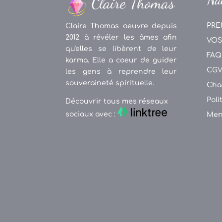
PRE
Claire Thomas oeuvre depuis
2012 à révéler les âmes afin
VOS
qu'elles se libèrent de leur
FAQ
karma. Elle a coeur de guider
CG
les gens à reprendre leur
souveraineté spirituelle.
Cha
Poli
Découvrir tous mes réseaux
sociaux avec :
Men