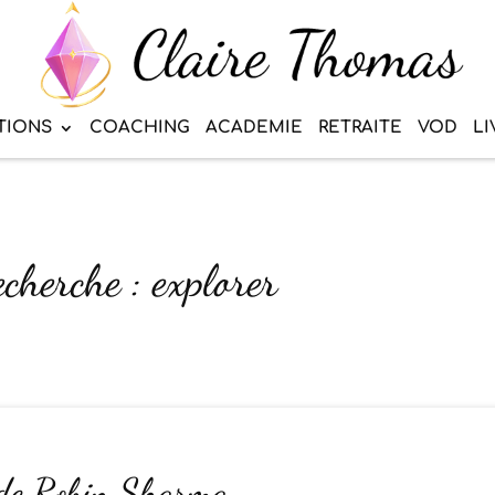
TIONS
COACHING
ACADEMIE
RETRAITE
VOD
LI
echerche : explorer
 de Robin Sharma