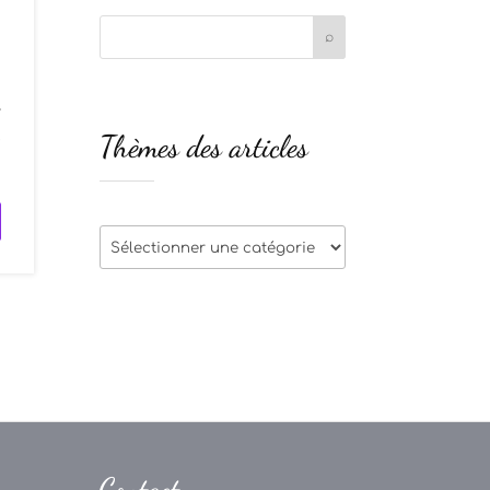
y
Thèmes des articles
e
Thèmes
des
articles
Contact