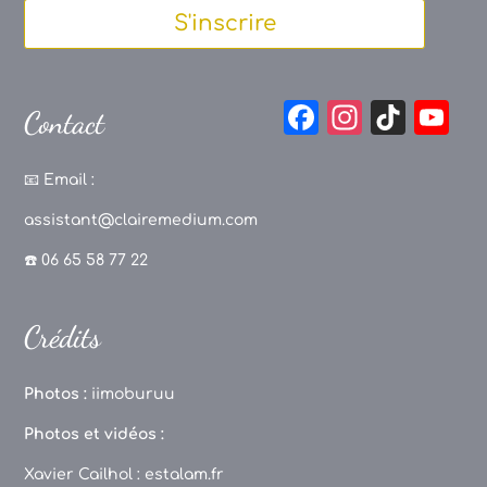
S'inscrire
F
In
Ti
Y
Contact
a
st
k
o
c
a
T
u
📧
Email :
e
g
o
T
assistant@clairemedium.com
b
r
k
u
☎️ 06 65 58 77 22
o
a
b
o
m
e
Crédits
k
C
h
Photos :
iimoburuu
a
Photos et vidéos :
n
Xavier Cailhol :
estalam.fr