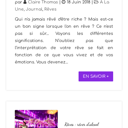
par
Claire Thomas
|
18 Juin 2018
|
A La
Une
,
Journal
,
Rêves
Qui n'a jamais rêvé d'être riche ? Mais est-ce
un bon signe lorsque l'on en rêve ? Ce n'est
pas si sûr... Voyons les différentes
significations. N’oubliez pas que
l’interprétation de votre rêve se fait en
fonction de ce que vous vivez et de vos
émotions. Vous devenez...
EN SAVOIR +
Rêves : rêver d’alcool