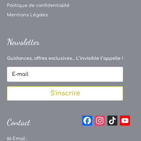
Politique de confidentialité
Mentions Légales
Newsletter
Guidances, offres exclusives... L’invisible t’appelle !
S'inscrire
F
In
Ti
Y
Contact
a
st
k
o
c
a
T
u
📧
Email :