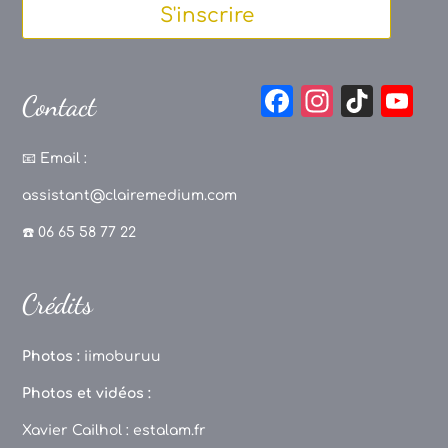
S'inscrire
F
In
Ti
Y
Contact
a
st
k
o
c
a
T
u
📧
Email :
e
g
o
T
assistant@clairemedium.com
b
r
k
u
☎️ 06 65 58 77 22
o
a
b
o
m
e
Crédits
k
C
h
Photos :
iimoburuu
a
Photos et vidéos :
n
Xavier Cailhol :
estalam.fr