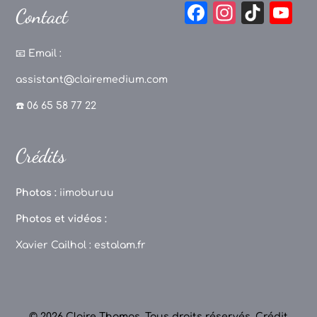
F
In
Ti
Y
Contact
a
st
k
o
c
a
T
u
📧
Email :
e
g
o
T
assistant@clairemedium.com
b
r
k
u
☎️ 06 65 58 77 22
o
a
b
o
m
e
Crédits
k
C
h
Photos :
iimoburuu
a
Photos et vidéos :
n
Xavier Cailhol :
estalam.fr
n
el
© 2026 Claire Thomas. Tous droits réservés.
Crédit