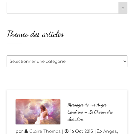
Thèmes des articles
Thèmes
des
articles
Messages de vos Anges
Gardiens – Le Choeur des
chérubins
par
Claire Thomas
|
16 Oct 2015
|
Anges
,