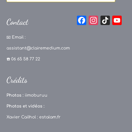
F
In
Ti
Y
Contact
a
st
k
o
c
a
T
u
📧
Email :
e
g
o
T
assistant@clairemedium.com
b
r
k
u
☎️ 06 65 58 77 22
o
a
b
o
m
e
Crédits
k
C
h
Photos :
iimoburuu
a
Photos et vidéos :
n
Xavier Cailhol :
estalam.fr
n