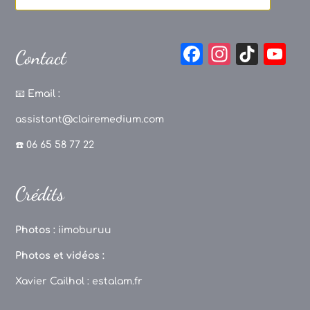
F
In
Ti
Y
Contact
a
st
k
o
c
a
T
u
📧
Email :
e
g
o
T
assistant@clairemedium.com
b
r
k
u
☎️ 06 65 58 77 22
o
a
b
o
m
e
Crédits
k
C
h
Photos :
iimoburuu
a
Photos et vidéos :
n
Xavier Cailhol :
estalam.fr
n