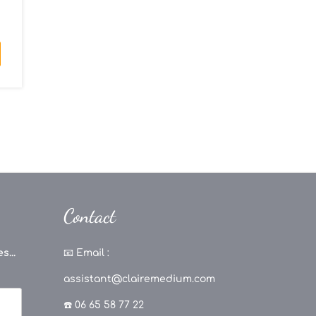
u
Contact
s...
📧
Email :
assistant@clairemedium.com
☎️ 06 65 58 77 22