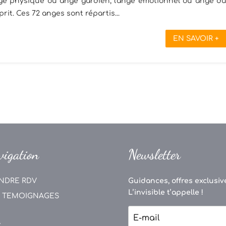
ange physique ou ange gardien, l'ange émotionnel ou ange d
rit. Ces 72 anges sont répartis...
EN SAVOIR +
vigation
Newsletter
NDRE RDV
Guidances, offres exclusive
L’invisible t’appelle !
 TEMOIGNAGES