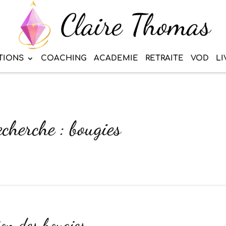
TIONS
COACHING
ACADEMIE
RETRAITE
VOD
LI
echerche : bougies
on des bougies