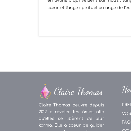
en avons 3 qui veillent sur nous : l'
cœur et l'ange spirituel ou ange de l'esp
Na
PRE
Claire Thomas oeuvre depuis
2012 à révéler les âmes afin
VOS
qu'elles se libèrent de leur
FAQ
karma. Elle a coeur de guider