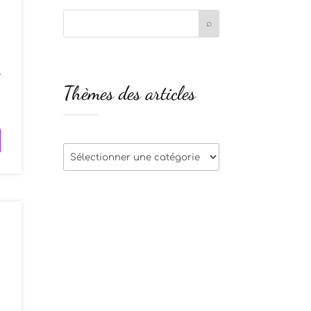
,
Thèmes des articles
n
Thèmes
des
articles