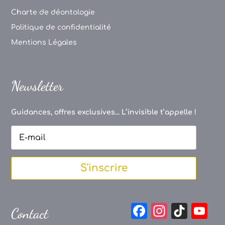
Charte de déontologie
Politique de confidentialité
Mentions Légales
Newsletter
Guidances, offres exclusives... L’invisible t’appelle !
S'inscrire
F
In
Ti
Y
Contact