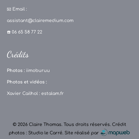
a
st
k
o
c
a
T
u
📧
Email :
e
g
o
T
assistant@clairemedium.com
b
r
k
u
☎️ 06 65 58 77 22
o
a
b
o
m
e
Crédits
k
C
h
Photos :
iimoburuu
a
Photos et vidéos :
n
Xavier Cailhol :
estalam.fr
n
el
© 2026 Claire Thomas. Tous droits réservés.
Crédit
photos : Studio le Carré
.
Site réalisé par