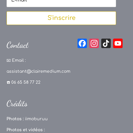
S'inscrire
F
In
Ti
Y
Contact
a
st
k
o
c
a
T
u
📧
Email :
e
g
o
T
assistant@clairemedium.com
b
r
k
u
☎️ 06 65 58 77 22
o
a
b
o
m
e
Crédits
k
C
h
Photos :
iimoburuu
a
Photos et vidéos :