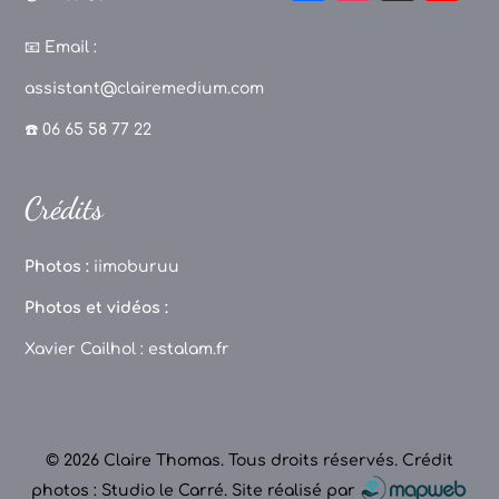
a
st
k
o
c
a
T
u
📧
Email :
e
g
o
T
assistant@clairemedium.com
b
r
k
u
☎️ 06 65 58 77 22
o
a
b
o
m
e
Crédits
k
C
h
Photos :
iimoburuu
a
Photos et vidéos :
n
Xavier Cailhol :
estalam.fr
n
el
© 2026 Claire Thomas. Tous droits réservés.
Crédit
photos : Studio le Carré
.
Site réalisé par