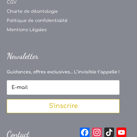
CGV
Charte de déontologie
Politique de confidentialité
Mentions Légales
Newsletter
Guidances, offres exclusives... L’invisible t’appelle !
S'inscrire
F
In
Ti
Y
Contact