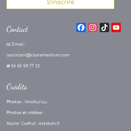
S'inscrire
F
In
Ti
Y
Contact
a
st
k
o
c
a
T
u
📧
Email :
e
g
o
T
assistant@clairemedium.com
b
r
k
u
☎️ 06 65 58 77 22
o
a
b
o
m
e
Crédits
k
C
h
Photos :
iimoburuu
a
Photos et vidéos :
n
Xavier Cailhol :
estalam.fr
n