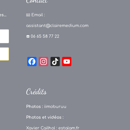
s...
📧
Email :
assistant@clairemedium.com
☎️ 06 65 58 77 22
F
In
Ti
Y
a
st
k
o
c
a
T
u
e
g
o
T
Crédits
b
r
k
u
o
a
b
Photos :
iimoburuu
o
m
e
Photos et vidéos :
k
C
Xavier Cailhol :
estalam.fr