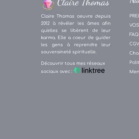
PRE
Claire Thomas oeuvre depuis
2012 à révéler les âmes afin
VOS
qu'elles se libèrent de leur
FAQ
karma. Elle a coeur de guider
CG
les gens à reprendre leur
souveraineté spirituelle.
Cha
Poli
Découvrir tous mes réseaux
sociaux avec :
Men