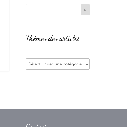
t
Thèmes des articles
e
Thèmes
des
articles
Contact