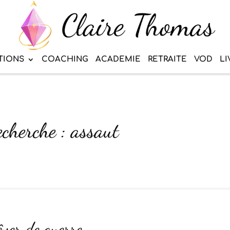
TIONS
COACHING
ACADEMIE
RETRAITE
VOD
LI
echerche : assaut
êver de guerre