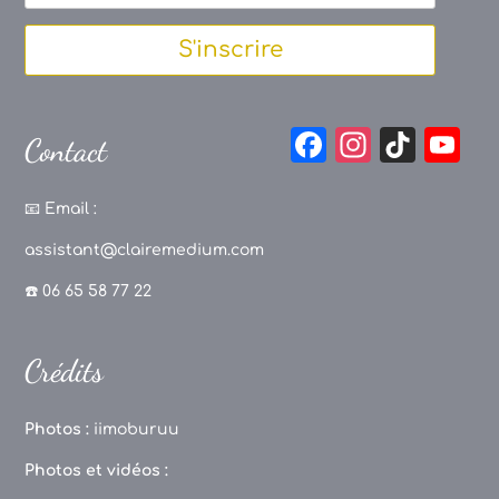
S'inscrire
F
In
Ti
Y
Contact
a
st
k
o
c
a
T
u
📧
Email :
e
g
o
T
assistant@clairemedium.com
b
r
k
u
☎️ 06 65 58 77 22
o
a
b
o
m
e
Crédits
k
C
h
Photos :
iimoburuu
a
Photos et vidéos :