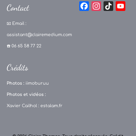
F
In
Ti
Y
Contact
a
st
k
o
c
a
T
u
📧
Email :
e
g
o
T
assistant@clairemedium.com
b
r
k
u
☎️ 06 65 58 77 22
o
a
b
o
m
e
Crédits
k
C
h
Photos :
iimoburuu
a
Photos et vidéos :
n
Xavier Cailhol :
estalam.fr
n
el