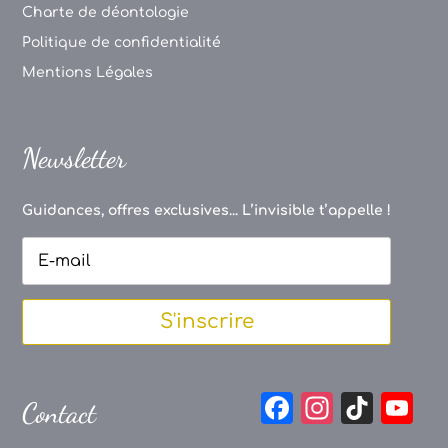
Charte de déontologie
Politique de confidentialité
Mentions Légales
Newsletter
Guidances, offres exclusives... L’invisible t’appelle !
S'inscrire
F
In
Ti
Y
Contact
a
st
k
o