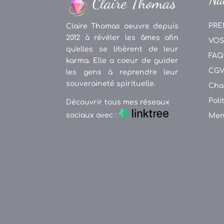
PRE
Claire Thomas oeuvre depuis
2012 à révéler les âmes afin
VOS
qu'elles se libèrent de leur
FAQ
karma. Elle a coeur de guider
CG
les gens à reprendre leur
souveraineté spirituelle.
Cha
Poli
Découvrir tous mes réseaux
sociaux avec :
Men