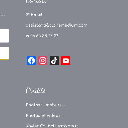
s...
📧
Email :
assistant@clairemedium.com
☎️ 06 65 58 77 22
F
In
Ti
Y
a
st
k
o
c
a
T
u
e
g
o
T
Crédits
b
r
k
u
o
a
b
Photos :
iimoburuu
o
m
e
Photos et vidéos :
k
C
Xavier Cailhol :
estalam.fr