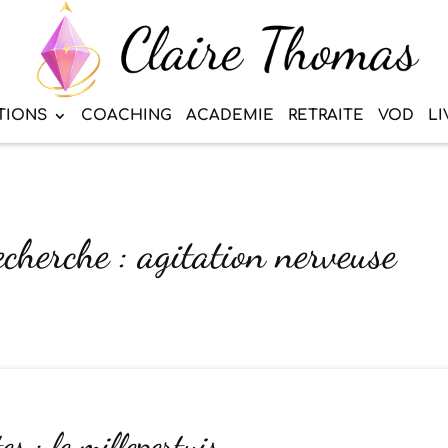
TIONS
COACHING
ACADEMIE
RETRAITE
VOD
LI
echerche : agitation nerveuse
es : le millepertuis