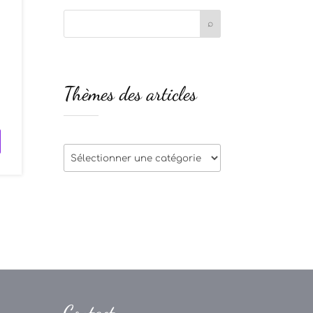
s
Thèmes des articles
s
Thèmes
des
articles
Contact