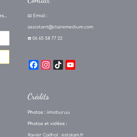
s...
📧
Email :
assistant@clairemedium.com
☎️ 06 65 58 77 22
F
In
Ti
Y
a
st
k
o
c
a
T
u
e
g
o
T
Crédits
b
r
k
u
o
a
b
Photos :
iimoburuu
o
m
e
Photos et vidéos :
k
C
Xavier Cailhol :
estalam.fr