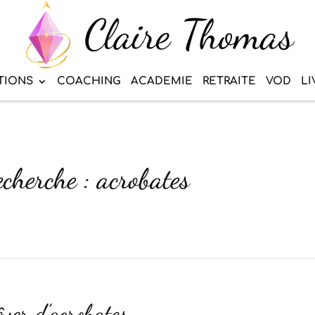
TIONS
COACHING
ACADEMIE
RETRAITE
VOD
LI
echerche : acrobates
êver d’acrobates