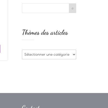
e
Thèmes des articles
e
Thèmes
des
articles
Contact