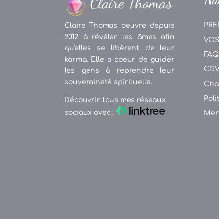
PRE
Claire Thomas oeuvre depuis
2012 à révéler les âmes afin
VOS
qu'elles se libèrent de leur
FAQ
karma. Elle a coeur de guider
CG
les gens à reprendre leur
souveraineté spirituelle.
Cha
Poli
Découvrir tous mes réseaux
sociaux avec :
Men