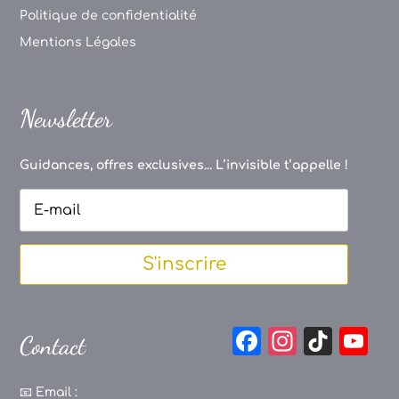
Politique de confidentialité
Mentions Légales
Newsletter
Guidances, offres exclusives... L’invisible t’appelle !
S'inscrire
F
In
Ti
Y
Contact
a
st
k
o
c
a
T
u
📧
Email :