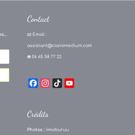
Contact
s...
📧
Email :
assistant@clairemedium.com
☎️ 06 65 58 77 22
F
In
Ti
Y
a
st
k
o
c
a
T
u
e
g
o
T
Crédits
b
r
k
u
o
a
b
Photos :
iimoburuu