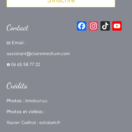
S'inscrire
F
In
Ti
Y
Contact
a
st
k
o
c
a
T
u
📧
Email :
e
g
o
T
assistant@clairemedium.com
b
r
k
u
☎️ 06 65 58 77 22
o
a
b
o
m
e
Crédits
k
C
h
Photos :
iimoburuu
a
Photos et vidéos :
n
Xavier Cailhol :
estalam.fr
n