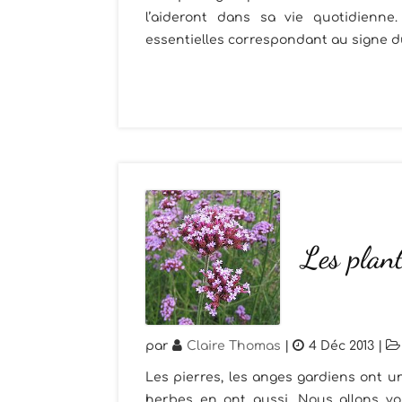
l’aideront dans sa vie quotidienne
essentielles correspondant au signe du
Les plant
par
Claire Thomas
|
4 Déc 2013
|
Les pierres, les anges gardiens ont un
herbes en ont aussi. Nous allons vou