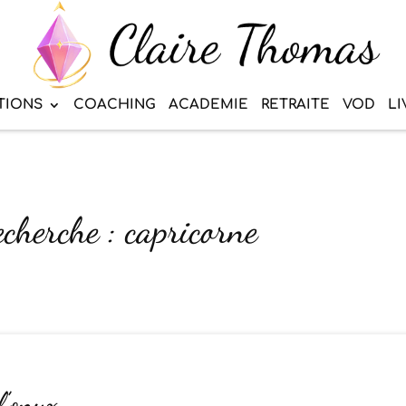
TIONS
COACHING
ACADEMIE
RETRAITE
VOD
LI
echerche : capricorne
l’onyx