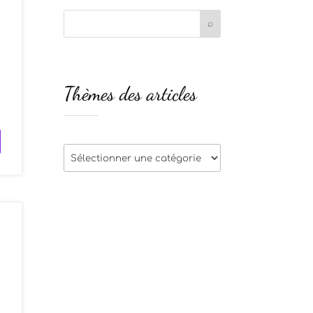
t
Thèmes des articles
r
Thèmes
des
articles