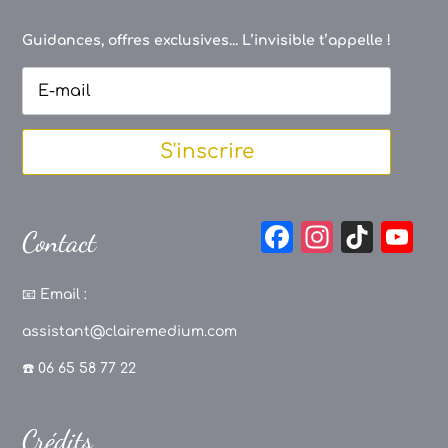
Guidances, offres exclusives... L’invisible t’appelle !
S'inscrire
F
In
Ti
Y
Contact
a
st
k
o
c
a
T
u
📧
Email :
e
g
o
T
assistant@clairemedium.com
b
r
k
u
☎️ 06 65 58 77 22
o
a
b
o
m
e
Crédits