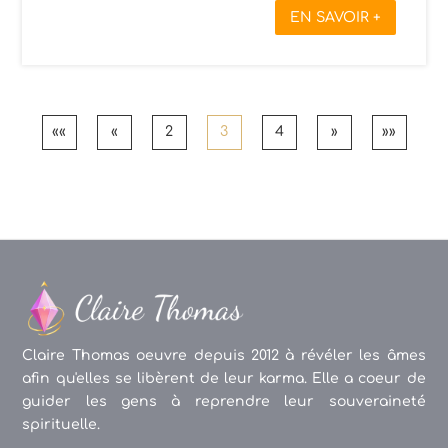
EN SAVOIR +
««
«
2
3
4
»
»»
Claire Thomas oeuvre depuis 2012 à révéler les âmes
afin qu'elles se libèrent de leur karma. Elle a coeur de
guider les gens à reprendre leur souveraineté
spirituelle.