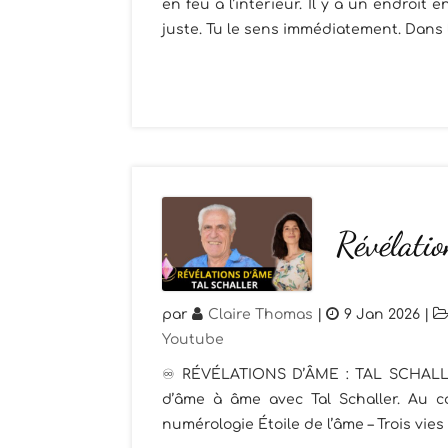
en feu à l’intérieur. Il y a un endroi
juste. Tu le sens immédiatement. Dans l
Révélatio
par
Claire Thomas
|
9 Jan 2026
|
Youtube
♾️ RÉVÉLATIONS D’ÂME : TAL SCHALLER 
d’âme à âme avec Tal Schaller. Au c
numérologie Étoile de l’âme – Trois vies