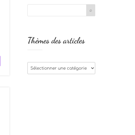
t
Thèmes des articles
u
Thèmes
des
articles