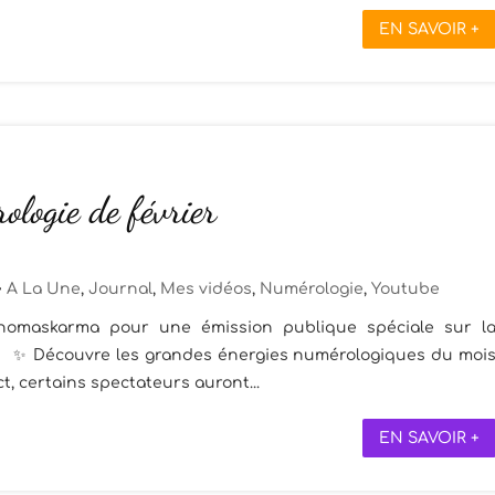
EN SAVOIR +
logie de février
A La Une
,
Journal
,
Mes vidéos
,
Numérologie
,
Youtube
thomaskarma pour une émission publique spéciale sur l
6. ✨ Découvre les grandes énergies numérologiques du moi
t, certains spectateurs auront...
EN SAVOIR +