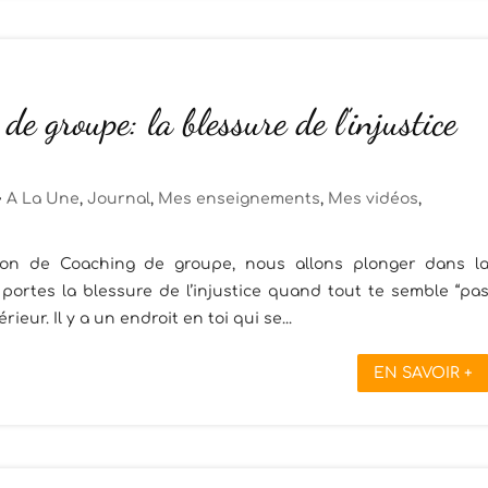
de groupe: la blessure de l’injustice
A La Une
,
Journal
,
Mes enseignements
,
Mes vidéos
,
ion de Coaching de groupe, nous allons plonger dans l
u portes la blessure de l’injustice quand tout te semble “pa
ieur. Il y a un endroit en toi qui se...
EN SAVOIR +