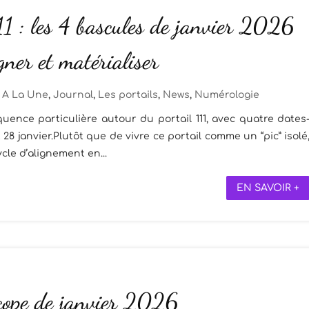
11 : les 4 bascules de janvier 2026
igner et matérialiser
A La Une
,
Journal
,
Les portails
,
News
,
Numérologie
quence particulière autour du portail 111, avec quatre dates
r et 28 janvier.Plutôt que de vivre ce portail comme un “pic” isolé
cle d’alignement en...
EN SAVOIR +
ope de janvier 2026