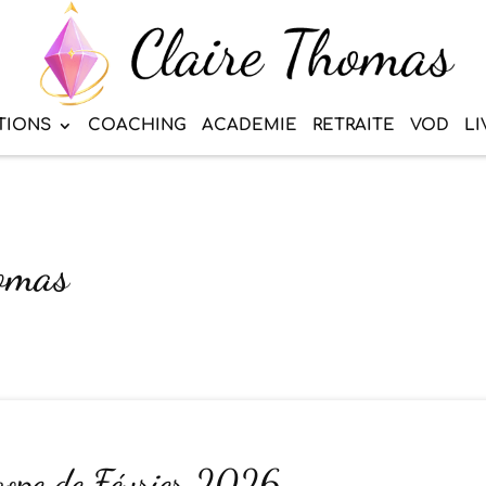
TIONS
COACHING
ACADEMIE
RETRAITE
VOD
LI
homas
ope de Février 2026