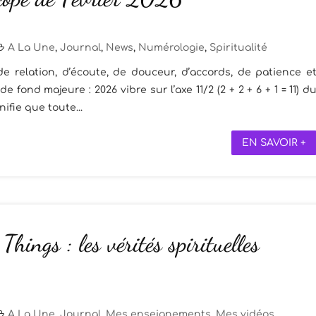
A La Une
,
Journal
,
News
,
Numérologie
,
Spiritualité
de relation, d’écoute, de douceur, d’accords, de patience e
 de fond majeure : 2026 vibre sur l’axe 11/2 (2 + 2 + 6 + 1 = 11) d
ifie que toute...
EN SAVOIR +
Things : les vérités spirituelles
A La Une
,
Journal
,
Mes enseignements
,
Mes vidéos
,