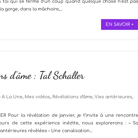
t en toi qui se ferme d’un coup quand quelque chose n’est pa
a gorge, dans la mâchoire,...
EN SAVOIR +
ns d’âme : Tal Schaller
A La Une
,
Mes vidéos
,
Révélations d'âme
,
Vies antérieures
,
Pour la révélation de janvier, je t’invite à une rencontr
ours de cette expérience inédite, nous explorerons : – S
 antérieures révélées – Une canalisation...