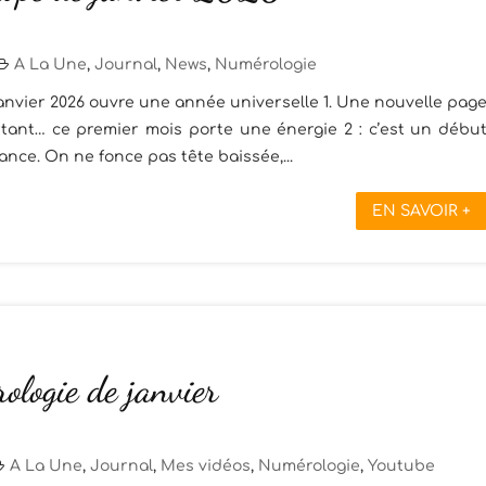
A La Une
,
Journal
,
News
,
Numérologie
anvier 2026 ouvre une année universelle 1. Une nouvelle pag
tant… ce premier mois porte une énergie 2 : c’est un débu
ance. On ne fonce pas tête baissée,...
EN SAVOIR +
ologie de janvier
A La Une
,
Journal
,
Mes vidéos
,
Numérologie
,
Youtube