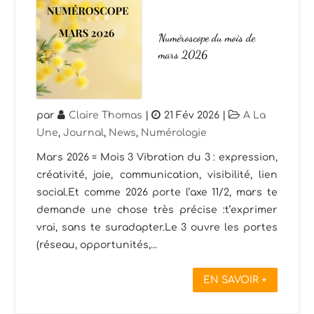
Numéroscope du mois de
mars 2026
par
Claire Thomas
|
21 Fév 2026
|
A La
Une
,
Journal
,
News
,
Numérologie
Mars 2026 = Mois 3 Vibration du 3 : expression,
créativité, joie, communication, visibilité, lien
social.Et comme 2026 porte l’axe 11/2, mars te
demande une chose très précise :t’exprimer
vrai, sans te suradapter.Le 3 ouvre les portes
(réseau, opportunités,...
EN SAVOIR +