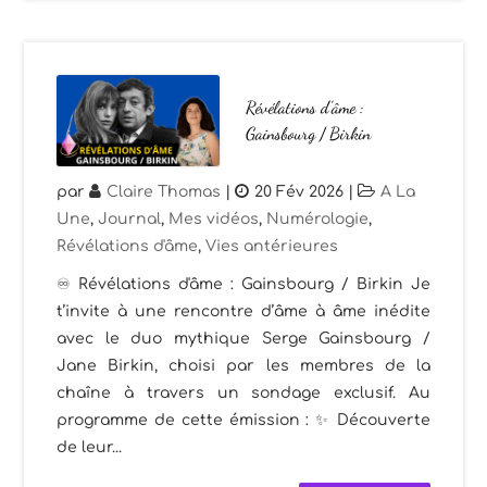
Révélations d’âme :
Gainsbourg / Birkin
par
Claire Thomas
|
20 Fév 2026
|
A La
Une
,
Journal
,
Mes vidéos
,
Numérologie
,
Révélations d'âme
,
Vies antérieures
♾️ Révélations d'âme : Gainsbourg / Birkin Je
t’invite à une rencontre d’âme à âme inédite
avec le duo mythique Serge Gainsbourg /
Jane Birkin, choisi par les membres de la
chaîne à travers un sondage exclusif. Au
programme de cette émission : ✨ Découverte
de leur...