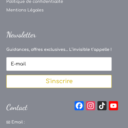
Politique de confidentialité
Mentions Légales
Newsletter
Guidances, offres exclusives... L’invisible t’appelle !
S'inscrire
F
In
Ti
Y
Contact
a
st
k
o
c
a
T
u
📧
Email :