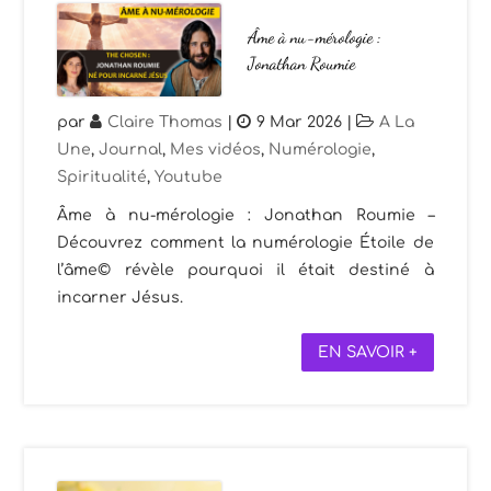
Âme à nu-mérologie :
Jonathan Roumie
par
Claire Thomas
|
9 Mar 2026
|
A La
Une
,
Journal
,
Mes vidéos
,
Numérologie
,
Spiritualité
,
Youtube
Âme à nu-mérologie : Jonathan Roumie –
Découvrez comment la numérologie Étoile de
l’âme© révèle pourquoi il était destiné à
incarner Jésus.
EN SAVOIR +