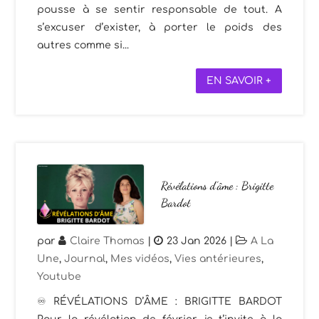
pousse à se sentir responsable de tout. A
s’excuser d’exister, à porter le poids des
autres comme si...
EN SAVOIR +
Révélations d’âme : Brigitte
Bardot
par
Claire Thomas
|
23 Jan 2026
|
A La
Une
,
Journal
,
Mes vidéos
,
Vies antérieures
,
Youtube
♾️ RÉVÉLATIONS D’ÂME : BRIGITTE BARDOT