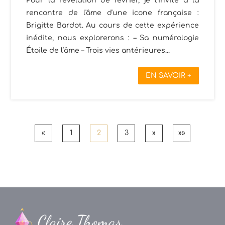
Pour la révélation de février, je t’invite à la
rencontre de l'âme d'une icone française :
Brigitte Bardot. Au cours de cette expérience
inédite, nous explorerons : – Sa numérologie
Étoile de l’âme – Trois vies antérieures...
EN SAVOIR +
«
1
2
3
»
»»